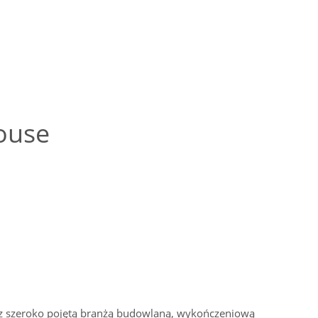
ouse
 z szeroko pojętą branżą budowlaną, wykończeniową