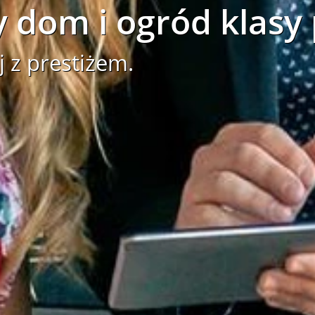
 dom i ogród klasy
j z prestiżem.